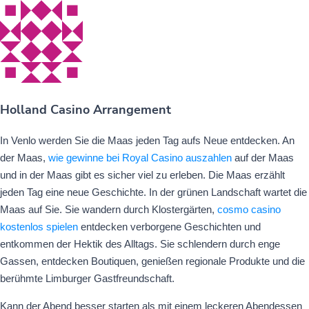
Holland Casino Arrangement
In Venlo werden Sie die Maas jeden Tag aufs Neue entdecken. An
der Maas,
wie gewinne bei Royal Casino auszahlen
auf der Maas
und in der Maas gibt es sicher viel zu erleben. Die Maas erzählt
jeden Tag eine neue Geschichte. In der grünen Landschaft wartet die
Maas auf Sie. Sie wandern durch Klostergärten,
cosmo casino
kostenlos spielen
entdecken verborgene Geschichten und
entkommen der Hektik des Alltags. Sie schlendern durch enge
Gassen, entdecken Boutiquen, genießen regionale Produkte und die
berühmte Limburger Gastfreundschaft.
Kann der Abend besser starten als mit einem leckeren Abendessen