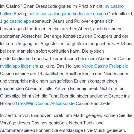
im Casino? Einen Dresscode gibt es im Prinzip nicht,
nv casino
hotline
Anzug,
beste auszahlungsmethoden zet casino
Cocktailkleid,
1 go casino app
aber auch Jeans und Pullover eignen sich
hervorragend für deinen erlebnisreichen Abend, auch bei einem
spontanen Abstecher! Der enge Kontakt zu den Croupiers und der
lockere Umgang mit Angestellten sorgt für ein angenehmes Erlebnis,
bei dem man sich sofort wohlfühlen kann. Die typisch
niederländische Lebensart kommt auch bei einem Abend im Casino
nvidia app lädt nicht
zu kurz. Das Holland
Verde Casino Freispiele
Casino ist eine der 14 staatlichen Spielbanken in den Niederlanden
und verspricht mit einem ausgefeilten Erlebniskonzept einen
spannenden Abend mit aller Art von Entertainment. Nicht nur für
Glückpilze lohnt sich die Fahrt über die niederländische Grenze ins
Holland
GreatWin Casino Aktionscode
Casino Enschede.
In Zentrum von Eindhoven, direkt am Markt gelegen, können Sie die
Vorzüge dieses Casinos genießen. Neben Tisch- und
Automatenspielen können Sie erstklassige Live-Musik genießen.