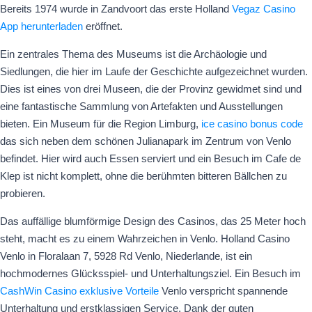
Bereits 1974 wurde in Zandvoort das erste Holland
Vegaz Casino
App herunterladen
eröffnet.
Ein zentrales Thema des Museums ist die Archäologie und
Siedlungen, die hier im Laufe der Geschichte aufgezeichnet wurden.
Dies ist eines von drei Museen, die der Provinz gewidmet sind und
eine fantastische Sammlung von Artefakten und Ausstellungen
bieten. Ein Museum für die Region Limburg,
ice casino bonus code
das sich neben dem schönen Julianapark im Zentrum von Venlo
befindet. Hier wird auch Essen serviert und ein Besuch im Cafe de
Klep ist nicht komplett, ohne die berühmten bitteren Bällchen zu
probieren.
Das auffällige blumförmige Design des Casinos, das 25 Meter hoch
steht, macht es zu einem Wahrzeichen in Venlo. Holland Casino
Venlo in Floralaan 7, 5928 Rd Venlo, Niederlande, ist ein
hochmodernes Glücksspiel- und Unterhaltungsziel. Ein Besuch im
CashWin Casino exklusive Vorteile
Venlo verspricht spannende
Unterhaltung und erstklassigen Service. Dank der guten