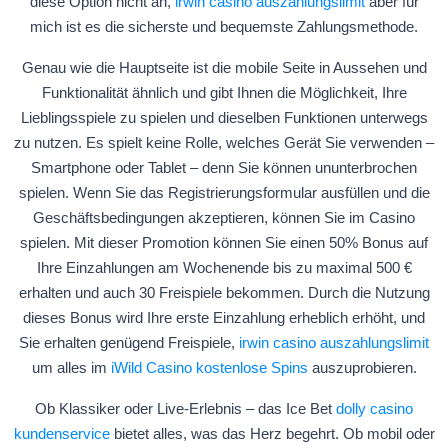
diese Option nicht an,
irwin casino auszahlungslimit
aber für
mich ist es die sicherste und bequemste Zahlungsmethode.
Genau wie die Hauptseite ist die mobile Seite in Aussehen und
Funktionalität ähnlich und gibt Ihnen die Möglichkeit, Ihre
Lieblingsspiele zu spielen und dieselben Funktionen unterwegs
zu nutzen. Es spielt keine Rolle, welches Gerät Sie verwenden –
Smartphone oder Tablet – denn Sie können ununterbrochen
spielen. Wenn Sie das Registrierungsformular ausfüllen und die
Geschäftsbedingungen akzeptieren, können Sie im Casino
spielen. Mit dieser Promotion können Sie einen 50% Bonus auf
Ihre Einzahlungen am Wochenende bis zu maximal 500 €
erhalten und auch 30 Freispiele bekommen. Durch die Nutzung
dieses Bonus wird Ihre erste Einzahlung erheblich erhöht, und
Sie erhalten genügend Freispiele,
irwin casino auszahlungslimit
um alles im
iWild Casino kostenlose Spins
auszuprobieren.
Ob Klassiker oder Live-Erlebnis – das Ice Bet
dolly casino
kundenservice
bietet alles, was das Herz begehrt. Ob mobil oder